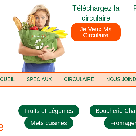
Téléchargez la
circulaire
Je Veux Ma
Circulaire
CUEIL
SPÉCIAUX
CIRCULAIRE
NOUS JOIN
Fruits et Légumes
Boucherie Char
Mets cuisinés
Fromager
e