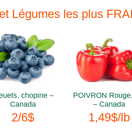
 et Légumes les plus FRAIS
euets, chopine –
POIVRON Rouge,
Canada
– Canada
2/6$
1,49$/lb